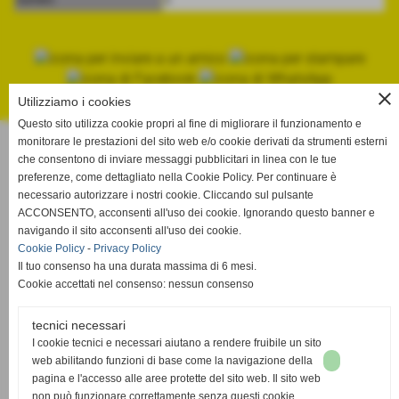
close
Utilizziamo i cookies
Questo sito utilizza cookie propri al fine di migliorare il funzionamento e
monitorare le prestazioni del sito web e/o cookie derivati da strumenti esterni
Volley Livorno
che consentono di inviare messaggi pubblicitari in linea con le tue
Viale Giosuè Carducci, 93 cap 57122 - Livorno
preferenze, come dettagliato nella Cookie Policy. Per continuare è
P.IVA 01130910498
necessario autorizzare i nostri cookie. Cliccando sul pulsante
Tel. 0586-401053 -
volleylivorno@gmail.com
ACCONSENTO, acconsenti all'uso dei cookie. Ignorando questo banner e
volleylivornopec@pec.it
navigando il sito acconsenti all'uso dei cookie.
Cookie Policy
-
Privacy Policy
www.volleylivorno.com
Il tuo consenso ha una durata massima di 6 mesi.
Cookie accettati nel consenso: nessun consenso
CODICE ETICO
MODELLO ORGANIZZATIVO EX.D.LGS. 231/01
tecnici necessari
SEGNALAZIONE SAFEGUARDING
I cookie tecnici e necessari aiutano a rendere fruibile un sito
web abilitando funzioni di base come la navigazione della
pagina e l'accesso alle aree protette del sito web. Il sito web
Collegati e iscriviti ai nostri social e seguici ovunque
non può funzionare correttamente senza questi cookie.