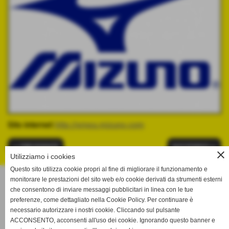
Sito internet
http://emea.mizuno.com
<< PRECEDENTE
SUCCESSIVO >>
close
Utilizziamo i cookies
Questo sito utilizza cookie propri al fine di migliorare il funzionamento e
monitorare le prestazioni del sito web e/o cookie derivati da strumenti esterni
Volley Livorno
che consentono di inviare messaggi pubblicitari in linea con le tue
Viale Giosuè Carducci, 93 cap 57122 - Livorno
preferenze, come dettagliato nella Cookie Policy. Per continuare è
P.IVA 01130910498
necessario autorizzare i nostri cookie. Cliccando sul pulsante
Tel. 0586-401053 -
volleylivorno@gmail.com
ACCONSENTO, acconsenti all'uso dei cookie. Ignorando questo banner e
volleylivornopec@pec.it