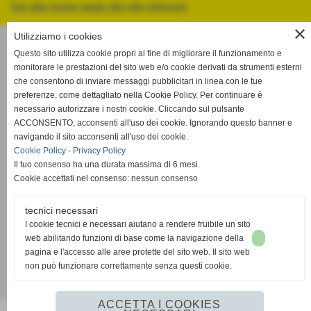
Vai alla home page del sito internet
close
Utilizziamo i cookies
Volley Livorno
Questo sito utilizza cookie propri al fine di migliorare il funzionamento e
Viale Giosuè Carducci, 93 cap 57122 - Livorno
monitorare le prestazioni del sito web e/o cookie derivati da strumenti esterni
P.IVA 01130910498
che consentono di inviare messaggi pubblicitari in linea con le tue
Tel. 0586-401053 -
volleylivorno@gmail.com
preferenze, come dettagliato nella Cookie Policy. Per continuare è
necessario autorizzare i nostri cookie. Cliccando sul pulsante
volleylivornopec@pec.it
ACCONSENTO, acconsenti all'uso dei cookie. Ignorando questo banner e
www.volleylivorno.com
navigando il sito acconsenti all'uso dei cookie.
Cookie Policy
-
Privacy Policy
CODICE ETICO
Il tuo consenso ha una durata massima di 6 mesi.
MODELLO ORGANIZZATIVO EX.D.LGS. 231/01
Cookie accettati nel consenso: nessun consenso
SEGNALAZIONE SAFEGUARDING
tecnici necessari
I cookie tecnici e necessari aiutano a rendere fruibile un sito
Collegati e iscriviti ai nostri social e seguici ovunque
web abilitando funzioni di base come la navigazione della
pagina e l'accesso alle aree protette del sito web. Il sito web
non può funzionare correttamente senza questi cookie.
Realizzazione siti web www.sitoper.it
ACCETTA I COOKIES