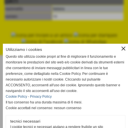
DATI
nazionalità:
Italiana
numero:
13
close
Utilizziamo i cookies
Questo sito utilizza cookie propri al fine di migliorare il funzionamento e
monitorare le prestazioni del sito web e/o cookie derivati da strumenti esterni
Volley Livorno
che consentono di inviare messaggi pubblicitari in linea con le tue
Viale Giosuè Carducci, 93 cap 57122 - Livorno
preferenze, come dettagliato nella Cookie Policy. Per continuare è
P.IVA 01130910498
necessario autorizzare i nostri cookie. Cliccando sul pulsante
Tel. 0586-401053 -
volleylivorno@gmail.com
ACCONSENTO, acconsenti all'uso dei cookie. Ignorando questo banner e
volleylivornopec@pec.it
navigando il sito acconsenti all'uso dei cookie.
www.volleylivorno.com
Cookie Policy
-
Privacy Policy
Il tuo consenso ha una durata massima di 6 mesi.
Cookie accettati nel consenso: nessun consenso
CODICE ETICO
MODELLO ORGANIZZATIVO EX.D.LGS. 231/01
tecnici necessari
SEGNALAZIONE SAFEGUARDING
I cookie tecnici e necessari aiutano a rendere fruibile un sito