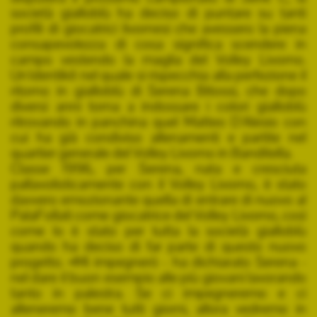
società gialloblù ha deciso di puntare su tanti
profili di giocatrici livornesi che avessero la piena
consapevolezza di cosa significa scendere in
campo vestendo la maglia del Volley Livorno.
Un'identikit nel quale si rispecchia alla perfezione il
ritorno in gialloblù di Serena Bitossi, che dopo
diversi anni torna a indossare i colori gialloblù
ritrovando in panchina quel Matteo D'Alesio con
cui ha già condiviso allenamenti e partite nel
quartier generale del Volley Livorno in Banditella.
Classe 1996, per Serena, nata e cresciuta
pallavolisticamente con il Volley Livorno, è stato
davvero emozionante quella di entrare di nuovo al
PalaFollati come giocatrice del Volley Livorno, così
come lo è stato per tutta la società gialloblù
quando ha deciso di far parte di questo nuovo
progetto. «Mi impegnerò - ha dichiarato Serena -
nel dare il buon esempio alle più giovani lavorando
tanto in palestra. Se ci impegneremo e ci
alleneremo bene tutti giorni, allora vedremo in