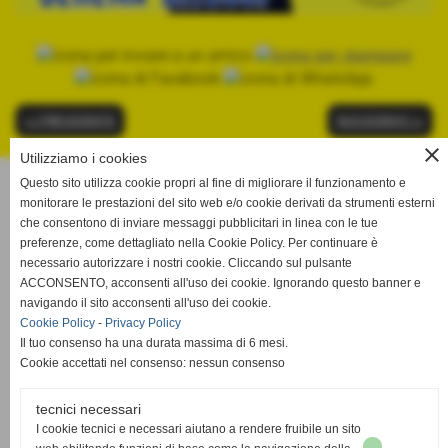
<< PRECEDENTE
SUCCESSIVO >>
close
Utilizziamo i cookies
Questo sito utilizza cookie propri al fine di migliorare il funzionamento e
Volley Livorno
monitorare le prestazioni del sito web e/o cookie derivati da strumenti esterni
Viale Giosuè Carducci, 93 cap 57122 - Livorno
che consentono di inviare messaggi pubblicitari in linea con le tue
P.IVA 01130910498
preferenze, come dettagliato nella Cookie Policy. Per continuare è
Tel. 0586-401053 -
volleylivorno@gmail.com
necessario autorizzare i nostri cookie. Cliccando sul pulsante
volleylivornopec@pec.it
ACCONSENTO, acconsenti all'uso dei cookie. Ignorando questo banner e
www.volleylivorno.com
navigando il sito acconsenti all'uso dei cookie.
Cookie Policy
-
Privacy Policy
Il tuo consenso ha una durata massima di 6 mesi.
CODICE ETICO
Cookie accettati nel consenso: nessun consenso
MODELLO ORGANIZZATIVO EX.D.LGS. 231/01
SEGNALAZIONE SAFEGUARDING
tecnici necessari
I cookie tecnici e necessari aiutano a rendere fruibile un sito